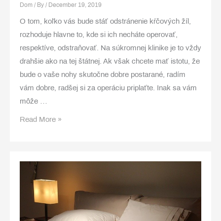
Dom
/ By
/
December 19, 2019
O tom, koľko vás bude stáť odstránenie kŕčových žíl,
rozhoduje hlavne to, kde si ich necháte operovať,
respektíve, odstraňovať. Na súkromnej klinike je to vždy
drahšie ako na tej štátnej. Ak však chcete mať istotu, že
bude o vaše nohy skutočne dobre postarané, radím
vám dobre, radšej si za operáciu priplaťte. Inak sa vám
môže …
Kŕčové
Read More »
žily,
to
je
poriadne
drahá
zábavka