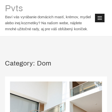
Skip
Pvts
to
content
Baví vás vyrábanie domácich mastí, krémov, mydiel
alebo inej kozmetiky? Na našom webe, nájdete
mnohé užitočné rady, aj pre váš obľúbený koníček.
Category:
Dom