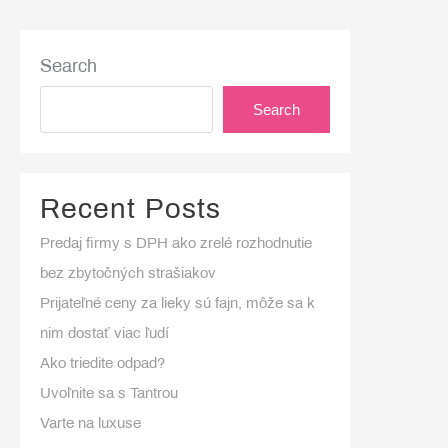
tom
vaša
Search
spálňa?
Search
Recent Posts
Predaj firmy s DPH ako zrelé rozhodnutie
bez zbytočných strašiakov
Prijateľné ceny za lieky sú fajn, môže sa k
nim dostať viac ľudí
Ako triedite odpad?
Uvoľnite sa s Tantrou
Varte na luxuse