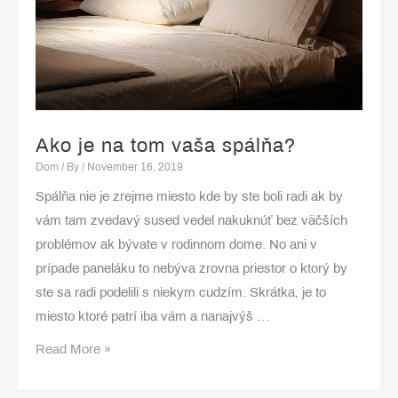
Ako je na tom vaša spálňa?
Dom
/ By
/
November 16, 2019
Spálňa nie je zrejme miesto kde by ste boli radi ak by
vám tam zvedavý sused vedel nakuknúť bez väčších
problémov ak bývate v rodinnom dome. No ani v
prípade paneláku to nebýva zrovna priestor o ktorý by
ste sa radi podelili s niekym cudzím. Skrátka, je to
miesto ktoré patrí iba vám a nanajvýš …
Ako
Read More »
je
na