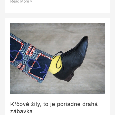
Zábradlie
Read More »
ako
skvelý
doplnok
Kŕčové žily, to je poriadne drahá
zábavka