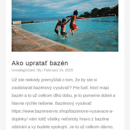
Apple
Ako upratať bazén
Uncategorized
/ By
/
February 14, 2025
Už ste niekedy premýšľali o tom, že by ste si
zaobstarali bazénový vysávač? Pre ľudí, ktorí majú
bazén a to už celkom dlhú dobu, je to pomerne dobré a
hlavne rýchle riešenie. Bazénový vysávač
https://www.bazenservis.shop/bazenove-vysavace-a-
doplnky/ vám totiž všetky nečistoty hravo z bazéna
odstráni a vy budete spokojní. Je to už celkom dávno,