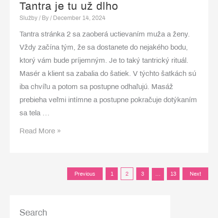
Tantra je tu už dlho
Služby
/ By
/
December 14, 2024
Tantra stránka 2 sa zaoberá uctievaním muža a ženy.
Vždy začína tým, že sa dostanete do nejakého bodu,
ktorý vám bude príjemným. Je to taký tantrický rituál.
Masér a klient sa zabalia do šatiek. V týchto šatkách sú
iba chvíľu a potom sa postupne odhaľujú. Masáž
prebieha veľmi intímne a postupne pokračuje dotýkaním
sa tela …
Tantra
Read More »
je
tu
už
Posts
Previous
1
2
3
…
13
Next
dlho
pagination
Search