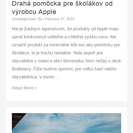
Drahá pomôcka pre školákov od
výrobcu Apple
Uncategorized
/ By
/
February 27, 2025
Nie je žiadnym tajomstvom, že produkty od Apple majú
oproti konkurencii viditeľne a cítiteľne vyššiu cenu. Ale
označiť produkt za minimálne 400 eur ako pomôcku pre
školákov, to je trochu nereálne. Teda aspoň pre
obyvateľov z miest a obcí Slovenska, ktorí nežijú v okolí
Bratislavy. Čiže buďme úprimní, pre veľkú časť nášho
obyvateľstva. V tomto …
Drahá
Read More »
pomôcka
pre
školákov
od
výrobcu