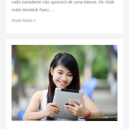
vaše zariadenie vás upozorní ak cena klesne. Ak však
máte dostatok času, …
Ako
Read More »
nakúpiť
na
Amazone