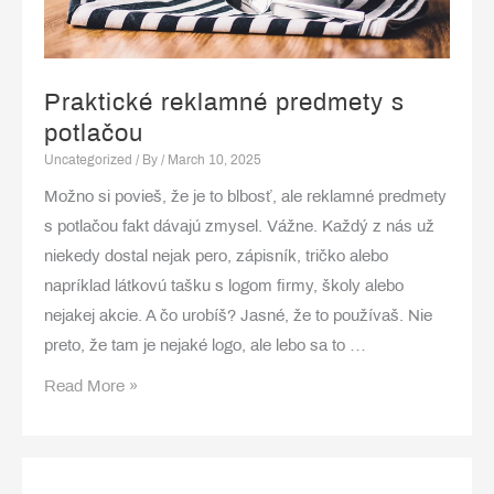
Praktické reklamné predmety s
potlačou
Uncategorized
/ By
/
March 10, 2025
Možno si povieš, že je to blbosť, ale reklamné predmety
s potlačou fakt dávajú zmysel. Vážne. Každý z nás už
niekedy dostal nejak pero, zápisník, tričko alebo
napríklad látkovú tašku s logom firmy, školy alebo
nejakej akcie. A čo urobíš? Jasné, že to používaš. Nie
preto, že tam je nejaké logo, ale lebo sa to …
Praktické
Read More »
reklamné
predmety
s