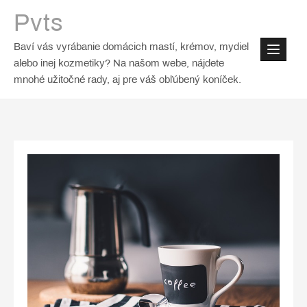
Skip
Pvts
to
content
Baví vás vyrábanie domácich mastí, krémov, mydiel
alebo inej kozmetiky? Na našom webe, nájdete
mnohé užitočné rady, aj pre váš obľúbený koníček.