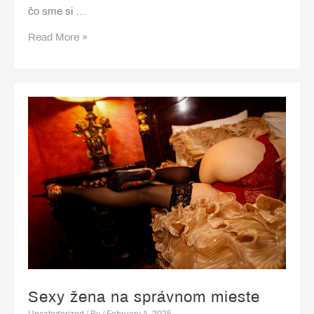
čo sme si …
Ako
Read More »
upratať
bazén
Sexy žena na správnom mieste