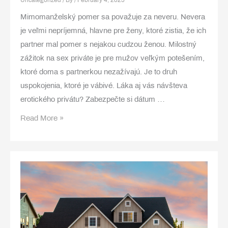
Uncategorized
/ By
/
February 4, 2025
Mimomanželský pomer sa považuje za neveru. Nevera
je veľmi nepríjemná, hlavne pre ženy, ktoré zistia, že ich
partner mal pomer s nejakou cudzou ženou. Milostný
zážitok na sex priváte je pre mužov veľkým potešením,
ktoré doma s partnerkou nezažívajú. Je to druh
uspokojenia, ktoré je vábivé. Láka aj vás návšteva
erotického privátu? Zabezpečte si dátum …
Sexy
Read More »
žena
na
správnom
mieste