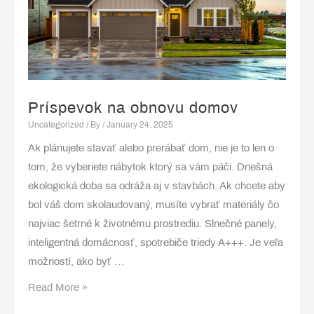
Príspevok na obnovu domov
Uncategorized
/ By
/
January 24, 2025
Ak plánujete stavať alebo prerábať dom, nie je to len o
tom, že vyberiete nábytok ktorý sa vám páči. Dnešná
ekologická doba sa odráža aj v stavbách. Ak chcete aby
bol váš dom skolaudovaný, musíte vybrať materiály čo
najviac šetrné k životnému prostrediu. Slnečné panely,
inteligentná domácnosť, spotrebiče triedy A+++. Je veľa
možností, ako byť …
Príspevok
Read More »
na