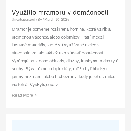
potlačou
Využitie mramoru v domácnosti
Uncategorized
/ By
/
March 10, 2025
Mramor je pomerne rozšírená hornina, ktorá vznikla
premenou vápenca alebo dolomitov. Patrí medzi
luxusné materiály, ktoré sú využívané nielen v
stavebníctve, ale taktiež ako súčasť domácnosti.
Vyrábajú sa z neho obklady, dlažby, kuchynské dosky či
sochy. Býva rôznorodej textúry, môže byť hladký s
jemnými zrnami alebo hrubozrnný, kedy je jeho zrnitosť
viditeľná. Vyskytuje sa v …
Využitie
Read More »
mramoru
v
domácnosti