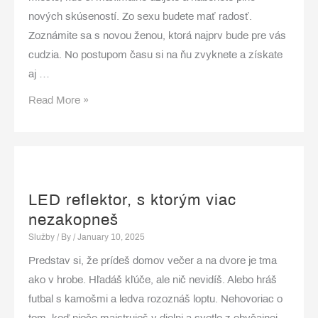
nových skúseností. Zo sexu budete mať radosť.
Zoznámite sa s novou ženou, ktorá najprv bude pre vás
cudzia. No postupom času si na ňu zvyknete a získate
aj …
Privát
Read More »
je
miestom
naj
LED reflektor, s ktorým viac
nezakopneš
Služby
/ By
/
January 10, 2025
Predstav si, že prídeš domov večer a na dvore je tma
ako v hrobe. Hľadáš kľúče, ale nič nevidíš. Alebo hráš
futbal s kamošmi a ledva rozoznáš loptu. Nehovoriac o