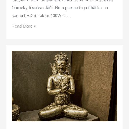
tom, keď niečo majstruješ v dielni a svetlo z obyčajnej
žiarovky ti sotva stačí. No a presne tu prichádza na
scénu LED reflektor 100W – …
LED
Read More »
reflektor,
s
ktorým
viac
nezakopneš