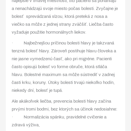
najlepšie v tmavej miestnosti, títo pacienti sa ponáhľajú
a nenachádzajú svoje miesto počas bolesti. Zvyčajne je
bolesť sprevádzaná slzou, ktorá preteká z nosa a
viečko sa môže z jednej strany zväčšiť. Liečba často
vyžaduje použitie hormonálnych liekov.
· Najbežnejšou príčinou bolesti hlavy je takzvaná
tenzná bolesť hlavy. Zároveň postihuje hlavu človeka a
nie jasne vymedzenú časť, ako pri migréne. Pacienti
často opisujú bolesť vo forme obruče, ktorá stláča
hlavu. Bolestné maximum sa môže sústrediť v zadnej
časti krku, koruny. Útoky bolesti trvajú niekoľko hodín,
niekedy dní, bolesť je tupá.
Ale akákoľvek liečba, prevencia bolesti hlavy začína
prvými tromi bodmi, bez ktorých sa účinok nedosiahne:
· Normalizácia spánku, pravidelné cvičenie a
zdravá výživa,