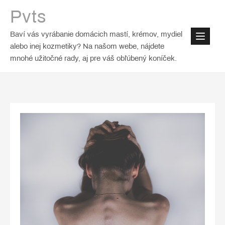
Skip
Pvts
to
content
Baví vás vyrábanie domácich mastí, krémov, mydiel
alebo inej kozmetiky? Na našom webe, nájdete
mnohé užitočné rady, aj pre váš obľúbený koníček.