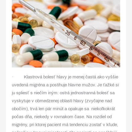
· Klastrová bolesť hlavy je menej častá ako vyššie
uvedená migréna a postihuje hlavne mužov. Je ťažké si
ju spliesť s niečím iným: ostrá jednostranná bolesť sa
vyskytuje v obmedzenej oblasti hlavy (zvyčajne nad
obočím), trvá len pár minút a opakuje sa niekoľkokrát
počas dňa, niekedy v rovnakom čase. Na rozdiel od
migrény, pri ktorej pacient má tendenciu zostať v kľude,