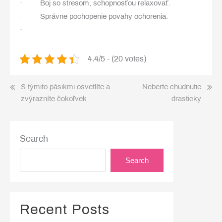
· Boj so stresom, schopnosťou relaxovať.
· Správne pochopenie povahy ochorenia.
·
4.4/5 - (20 votes)
Post
S týmito pásikmi osvetlíte a
Neberte chudnutie
zvýrazníte čokoľvek
drasticky
navigation
Search
Search
Recent Posts