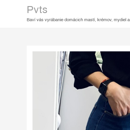
Skip
Pvts
to
content
Baví vás vyrábanie domácich mastí, krémov, mydiel a