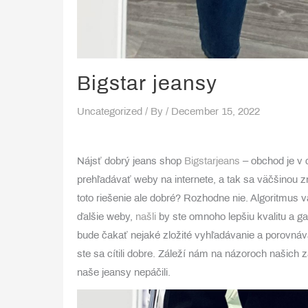
Bigstar jeansy
Uncategorized
/ By
/
December 15, 2022
Nájsť dobrý jeans shop
Bigstarjeans
– obchod je v 
prehľadávať weby na internete, a tak sa väčšinou
toto riešenie ale dobré? Rozhodne nie. Algoritmus 
ďalšie weby,
našli
by ste omnoho lepšiu kvalitu a g
bude čakať nejaké zložité vyhľadávanie a porovná
ste sa cítili dobre. Záleží nám na názoroch našich
naše jeansy nepáčili.