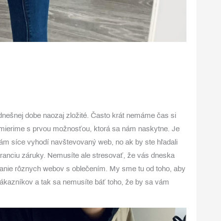
dnešnej dobe naozaj zložité. Často krát nemáme čas si
 zmierime s prvou možnosťou, ktorá sa nám naskytne. Je
vám síce vyhodí navštevovaný web, no ak by ste hľadali
aranciu záruky. Nemusíte ale stresovať, že vás dneska
vanie rôznych webov s oblečením. My sme tu od toho, aby
 zákazníkov a tak sa nemusíte báť toho, že by sa vám