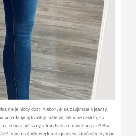
a nie je nikdy dosť! Alebo? Ak sa zaujímate o jeansy,
a potvrdzuje aj kvalitný materiál, tak sme našli to, čo
ódu a chcete byť vždy v trendoch a určovať čo je in? Bez
 Záleží vám na špičkovej kvalite jeansov, ktoré vám vydržia