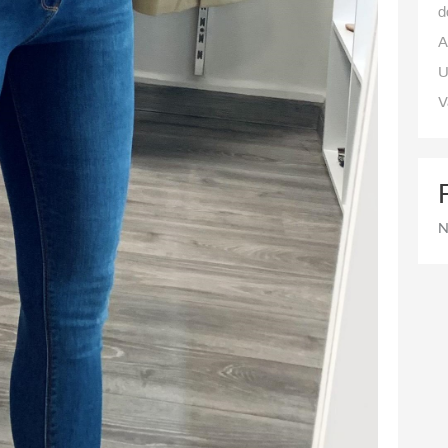
d
A
U
V
N