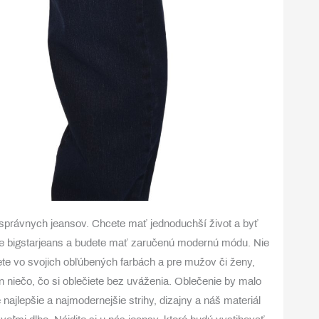
správnych jeansov. Chcete mať jednoduchší život a byť
e bigstarjeans a budete mať zaručenú modernú módu. Nie
ete vo svojich obľúbených farbách a pre mužov či ženy,
niečo, čo si oblečiete bez uváženia. Oblečenie by malo
ajlepšie a najmodernejšie strihy, dizajny a náš materiál