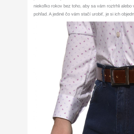
niekoľko rokov bez toho, aby sa vám roztrhli alebo 
pohľad. A jediné čo vám stačí urobiť, je si ich obj