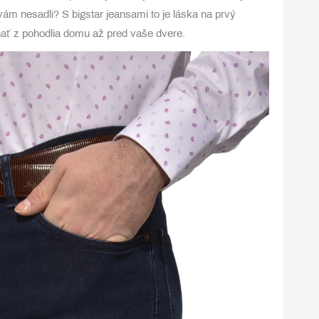
vám nesadli? S bigstar jeansami to je láska na prvý
ednať z pohodlia domu až pred vaše dvere.