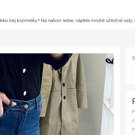
lebo inej kozmetiky? Na našom webe, nájdete mnohé užitočné rady, 
S
P
z
P