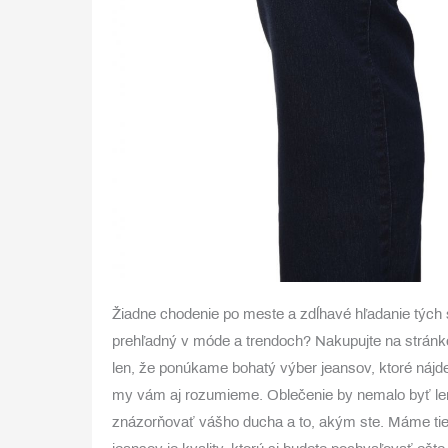
Žiadne chodenie po meste a zdĺhavé hľadanie tých 
prehľadný v móde a trendoch? Nakupujte na stránk
len, že ponúkame bohatý výber jeansov, ktoré nájd
my vám aj rozumieme. Oblečenie by nemalo byť len 
znázorňovať vášho ducha a to, akým ste. Máme tie n