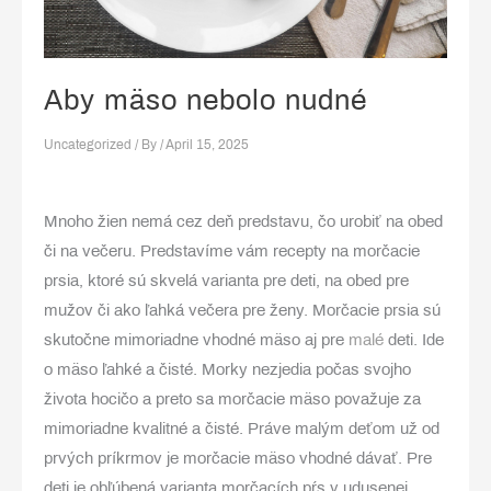
Aby mäso nebolo nudné
Uncategorized
/ By
/
April 15, 2025
Mnoho žien nemá cez deň predstavu, čo urobiť na obed
či na večeru. Predstavíme vám recepty na morčacie
prsia, ktoré sú skvelá varianta pre deti, na obed pre
mužov či ako ľahká večera pre ženy. Morčacie prsia sú
skutočne mimoriadne vhodné mäso aj pre
malé
deti. Ide
o mäso ľahké a čisté. Morky nezjedia počas svojho
života hocičo a preto sa morčacie mäso považuje za
mimoriadne kvalitné a čisté. Práve malým deťom už od
prvých príkrmov je morčacie mäso vhodné dávať. Pre
deti je obľúbená varianta morčacích pŕs v udusenej