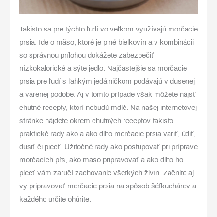
Takisto sa pre týchto ľudí vo veľkom využívajú morčacie
prsia. Ide o mäso, ktoré je plné bielkovín a v kombinácii
so správnou prílohou dokážete zabezpečiť
nízkokalorické a sýte jedlo. Najčastejšie sa morčacie
prsia pre ľudí s ľahkým jedálničkom podávajú v dusenej
a varenej podobe. Aj v tomto prípade však môžete nájsť
chutné recepty, ktorí nebudú mdlé. Na našej internetovej
stránke nájdete okrem chutných receptov takisto
praktické rady ako a ako dlho morčacie prsia variť, údiť,
dusiť či piecť. Užitočné rady ako postupovať pri príprave
morčacích pŕs, ako mäso pripravovať a ako dlho ho
piecť vám zaručí zachovanie všetkých živín. Začnite aj
vy pripravovať morčacie prsia na spôsob šéfkuchárov a
každého určite ohúrite.