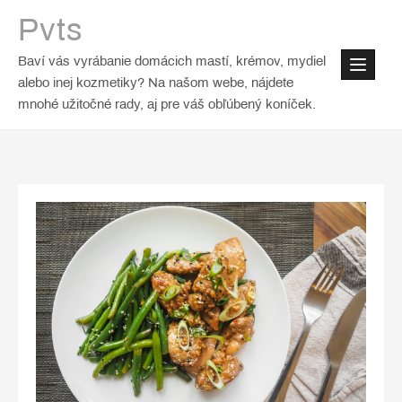
Skip
Pvts
to
content
Baví vás vyrábanie domácich mastí, krémov, mydiel
alebo inej kozmetiky? Na našom webe, nájdete
mnohé užitočné rady, aj pre váš obľúbený koníček.