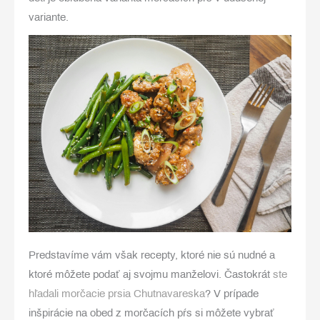
variante.
Predstavíme vám však recepty, ktoré nie sú nudné a
ktoré môžete podať aj svojmu manželovi.
Častokrát
ste
hľadali morčacie prsia Chutnavareska
? V prípade
inšpirácie na obed z morčacích pŕs si môžete vybrať