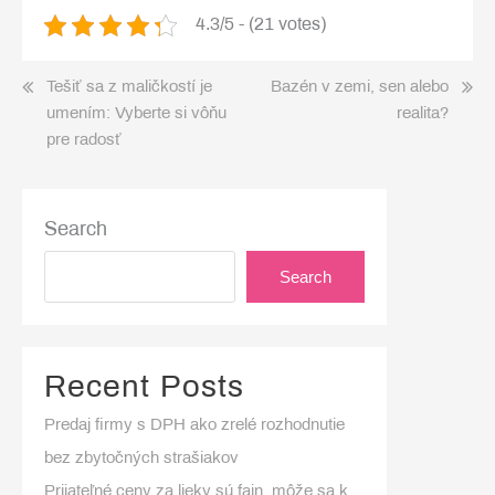
4.3/5 - (21 votes)
Post
Tešiť sa z maličkostí je
Bazén v zemi, sen alebo
umením: Vyberte si vôňu
realita?
navigation
pre radosť
Search
Search
Recent Posts
Predaj firmy s DPH ako zrelé rozhodnutie
bez zbytočných strašiakov
Prijateľné ceny za lieky sú fajn, môže sa k