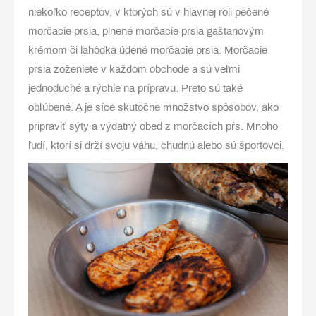
niekoľko receptov, v ktorých sú v hlavnej roli pečené
morčacie prsia, plnené morčacie prsia gaštanovým
krémom či lahôdka údené morčacie prsia. Morčacie
prsia zoženiete v každom obchode a sú veľmi
jednoduché a rýchle na prípravu. Preto sú také
obľúbené. A je síce skutočne množstvo spôsobov, ako
pripraviť sýty a výdatný obed z morčacích pŕs. Mnoho
ľudí, ktorí si drží svoju váhu, chudnú alebo sú športovci.