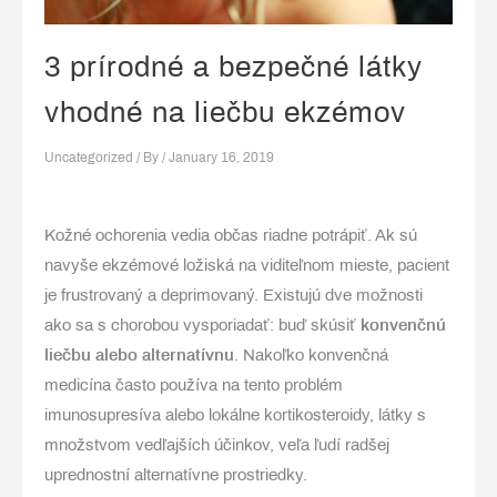
3 prírodné a bezpečné látky
vhodné na liečbu ekzémov
Uncategorized
/ By
/
January 16, 2019
Kožné ochorenia vedia občas riadne potrápiť. Ak sú
navyše ekzémové ložiská na viditeľnom mieste, pacient
je frustrovaný a deprimovaný. Existujú dve možnosti
ako sa s chorobou vysporiadať: buď skúsiť
konvenčnú
liečbu alebo alternatívnu
. Nakoľko konvenčná
medicína často používa na tento problém
imunosupresíva alebo lokálne kortikosteroidy, látky s
množstvom vedľajších účinkov, veľa ľudí radšej
uprednostní alternatívne prostriedky.