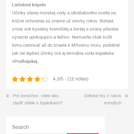
Liečebné kúpele
Účinky slanej morskej vody a ultrafialového svetla na
kožné ochorenia sú známe už stovky rokov.
Bohatá
zmes solí kyseliny kremičitej a boritej a sírany pôsobia
výrazne upokojujúco a liečivo.
Nemusíte však kvôli
tomu cestovať až do
Izraela k Mŕtvemu moru
, podobné
(ak nie lepšie) účinky má aj termálna voda kúpaliska
v
Podhájskej.
4.3/5 - (12 votes)
Post
Pre ženíchov: viete ako
Detské hry z rokov
zladiť oblek s topánkami?
minulých
navigation
Search