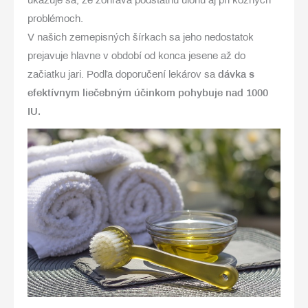
ukazuje sa, že zohráva podstatnú úlohu aj pri kožných
problémoch.
V našich zemepisných šírkach sa jeho nedostatok
prejavuje hlavne v období od konca jesene až do
začiatku jari. Podľa doporučení lekárov sa
dávka s
efektívnym liečebným účinkom pohybuje nad 1000
IU.