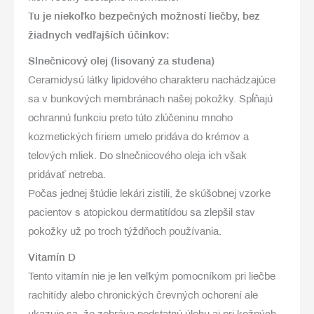
Tu je niekoľko bezpečných možností liečby, bez
žiadnych vedľajších účinkov:
Slnečnicový olej (lisovaný za studena)
Ceramidy
sú látky lipidového charakteru nachádzajúce
sa v bunkových membránach našej pokožky. Spĺňajú
ochrannú funkciu preto túto zlúčeninu mnoho
kozmetických firiem umelo pridáva do krémov a
telových mliek. Do slnečnicového oleja ich však
pridávať netreba.
Počas jednej štúdie lekári zistili, že skúšobnej vzorke
pacientov s atopickou dermatitídou
sa zlepšil stav
pokožky už po troch týždňoch používania.
Vitamín D
Tento vitamín nie je len veľkým pomocníkom pri liečbe
rachitídy alebo chronických črevných ochorení
ale