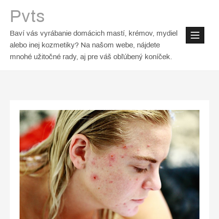
Skip
Pvts
to
content
Baví vás vyrábanie domácich mastí, krémov, mydiel
alebo inej kozmetiky? Na našom webe, nájdete
mnohé užitočné rady, aj pre váš obľúbený koníček.